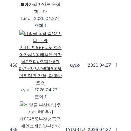
■아가씨마인드 보장
합니다
turtu
|
2026.04.27
|
조회 1
동해출/장언
니++라
인:LUP25++동해조건
아가씨//동해일본인만
남#오피#오피쓰#건
456
uyuo
2026.04.27
1
마//노래방#섹파#동해
합리적인 가격, 다양한
코스
uyuo
|
2026.04.27
|
조회 1
부산만남후
기∽LINE추가
(LEPA55)부산전국구
애인소개팅ⓣ부산다
455
TYUJRTU
2026.04.27
1