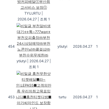
방커피배달ⓣ부산최
고서비스 보장ⓣ
TYUJRTU
|
2026.04.27
|
조회 1
부천알바생
대기↔톡~777wa↔
부천오피출장㈜부천
24시상담예약㈜부천
454
ytiutyi
2026.04.27
1
노콘만남㈜콜걸샵㈜
부천수위무제한㈜
ytiutyi
|
2026.04.27
|
조회 1
홍천무한샷
티켓배달■라~
인:LEPA55■고객의만
족 우리의최고목표입
453
니다■홍천티켓다방■
turtu
2026.04.27
1
아가씨마인드 보장합
니다