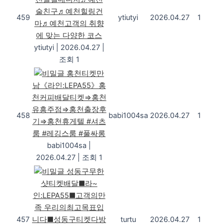
술친구♬예천힐링건
459
ytiutyi
2026.04.27
1
마♬예천고객의 취향
에 맞는 다양한 코스
ytiutyi
|
2026.04.27
|
조회 1
홍천티켓만
남《라인:LEPA55》홍
천커피배달티켓⇒홍천
유흥주점⇒홍천출장후
458
babi1004sa
2026.04.27
1
기⇒홍천휴게텔 #셔츠
룸 #레깅스룸 #풀싸롱
babi1004sa
|
2026.04.27
|
조회 1
성동구무한
샷티켓배달■라~
인:LEPA55■고객의만
족 우리의최고목표입
457
니다■성동구티켓다방
turtu
2026.04.27
1