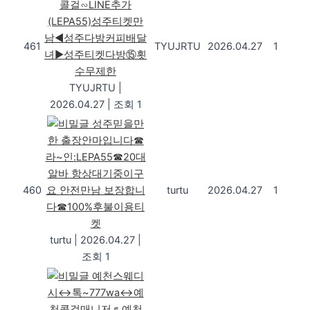
콜걸∽LINE추가
(LEPA55)성주티켓만
남◀성주다방커피배달
461
TYUJRTU
2026.04.27
1
녀▶성주티켓다방⑮횟
수무제한
TYUJRTU
|
2026.04.27
|
조회 1
성주믿을만
한 출장안마입니다☎
라~인:LEPA55☎20대
알바 항상대기중이구
460
요 안전만남 보장합니
turtu
2026.04.27
1
다☎100%후불이용티
켓
turtu
|
2026.04.27
|
조회 1
예천스웨디
시↔톡~777wa↔예
천콜걸매니저♬예천