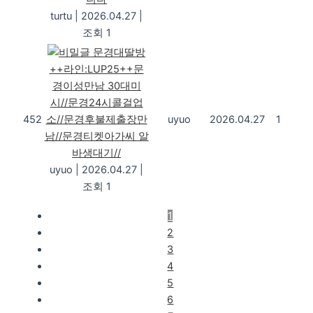
turtu
|
2026.04.27
|
조회 1
문경대딸방
++라인:LUP25++문
경이성만남 30대미
시//문경24시콜걸업
452
소//문경후불제출장만
uyuo
2026.04.27
1
남//문경티켓아가씨 알
바생대기//
uyuo
|
2026.04.27
|
조회 1
1
2
3
4
5
6