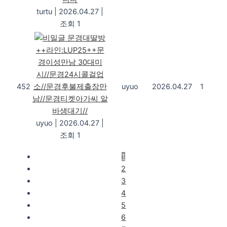
turtu
|
2026.04.27
|
조회 1
문경대딸방
++라인:LUP25++문
경이성만남 30대미
시//문경24시콜걸업
452
소//문경후불제출장만
uyuo
2026.04.27
1
남//문경티켓아가씨 알
바생대기//
uyuo
|
2026.04.27
|
조회 1
1
2
3
4
5
6