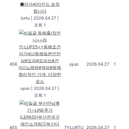
■아가씨마인드 보장
합니다
turtu
|
2026.04.27
|
조회 1
동해출/장언
니++라
인:LUP25++동해조건
아가씨//동해일본인만
남#오피#오피쓰#건
456
uyuo
2026.04.27
1
마//노래방#섹파#동해
합리적인 가격, 다양한
코스
uyuo
|
2026.04.27
|
조회 1
부산만남후
기∽LINE추가
(LEPA55)부산전국구
애인소개팅ⓣ부산다
455
TYUJRTU
2026.04.27
1