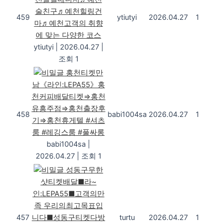
술친구♬예천힐링건
459
ytiutyi
2026.04.27
1
마♬예천고객의 취향
에 맞는 다양한 코스
ytiutyi
|
2026.04.27
|
조회 1
홍천티켓만
남《라인:LEPA55》홍
천커피배달티켓⇒홍천
유흥주점⇒홍천출장후
458
babi1004sa
2026.04.27
1
기⇒홍천휴게텔 #셔츠
룸 #레깅스룸 #풀싸롱
babi1004sa
|
2026.04.27
|
조회 1
성동구무한
샷티켓배달■라~
인:LEPA55■고객의만
족 우리의최고목표입
457
니다■성동구티켓다방
turtu
2026.04.27
1