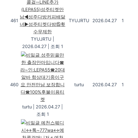
콜걸∽LINE추가
(LEPA55)성주티켓만
남◀성주다방커피배달
461
TYUJRTU
2026.04.27
1
녀▶성주티켓다방⑮횟
수무제한
TYUJRTU
|
2026.04.27
|
조회 1
성주믿을만
한 출장안마입니다☎
라~인:LEPA55☎20대
알바 항상대기중이구
460
요 안전만남 보장합니
turtu
2026.04.27
1
다☎100%후불이용티
켓
turtu
|
2026.04.27
|
조회 1
예천스웨디
시↔톡~777wa↔예
천콜걸매니저♬예천