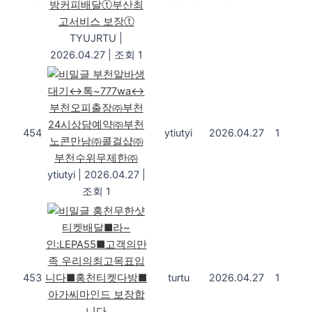
방커피배달ⓣ부산최
고서비스 보장ⓣ
TYUJRTU
|
2026.04.27
|
조회 1
부천알바생
대기↔톡~777wa↔
부천오피출장㈜부천
24시상담예약㈜부천
454
ytiutyi
2026.04.27
1
노콘만남㈜콜걸샵㈜
부천수위무제한㈜
ytiutyi
|
2026.04.27
|
조회 1
홍천무한샷
티켓배달■라~
인:LEPA55■고객의만
족 우리의최고목표입
453
니다■홍천티켓다방■
turtu
2026.04.27
1
아가씨마인드 보장합
니다